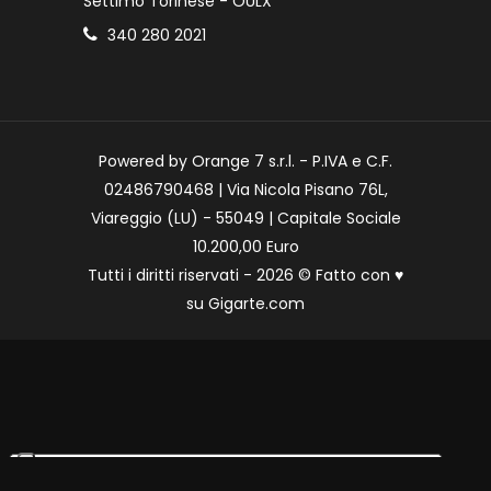
Settimo Torinese - OULX
340 280 2021
Powered by Orange 7 s.r.l. - P.IVA e C.F.
02486790468 | Via Nicola Pisano 76L,
Viareggio (LU) - 55049 | Capitale Sociale
10.200,00 Euro
Tutti i diritti riservati - 2026 © Fatto con
♥
su
Gigarte.com
Le tue preferenze relative alla privacy