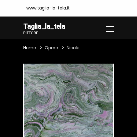
www.taglia-la-tela.it
Taglia_la_tela
PITTORE
Home
Opere
Nicole